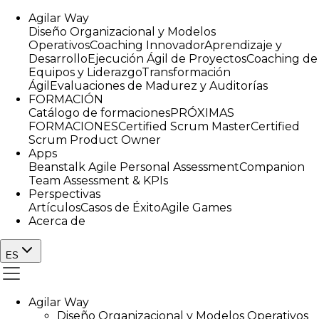
Agilar Way
Diseño Organizacional y Modelos
Operativos
Coaching Innovador
Aprendizaje y
Desarrollo
Ejecución Ágil de Proyectos
Coaching de
Equipos y Liderazgo
Transformación
Ágil
Evaluaciones de Madurez y Auditorías
FORMACIÓN
Catálogo de formaciones
PRÓXIMAS
FORMACIONES
Certified Scrum Master
Certified
Scrum Product Owner
Apps
Beanstalk Agile Personal Assessment
Companion
Team Assessment & KPIs
Perspectivas
Artículos
Casos de Éxito
Agile Games
Acerca de
ES
Agilar Way
Diseño Organizacional y Modelos Operativos