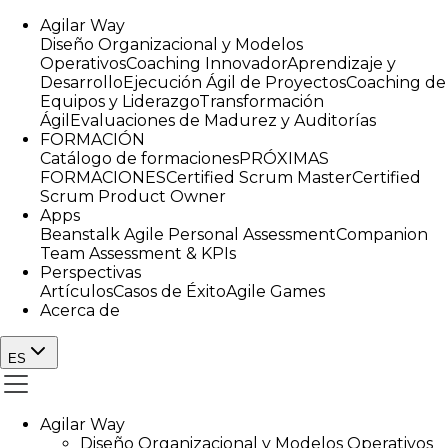
Agilar Way
Diseño Organizacional y Modelos
Operativos
Coaching Innovador
Aprendizaje y
Desarrollo
Ejecución Ágil de Proyectos
Coaching de
Equipos y Liderazgo
Transformación
Ágil
Evaluaciones de Madurez y Auditorías
FORMACIÓN
Catálogo de formaciones
PRÓXIMAS
FORMACIONES
Certified Scrum Master
Certified
Scrum Product Owner
Apps
Beanstalk Agile Personal Assessment
Companion
Team Assessment & KPIs
Perspectivas
Artículos
Casos de Éxito
Agile Games
Acerca de
ES
Agilar Way
Diseño Organizacional y Modelos Operativos