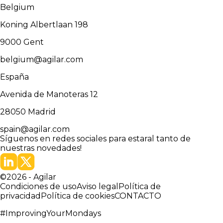
Belgium
Koning Albertlaan 198
9000
Gent
belgium@agilar.com
España
Avenida de Manoteras 12
28050
Madrid
spain@agilar.com
Síguenos en redes sociales para estar
al tanto de
nuestras novedades!
©
2026
-
Agilar
Condiciones de uso
Aviso legal
Política de
privacidad
Política de cookies
CONTACTO
#ImprovingYourMondays