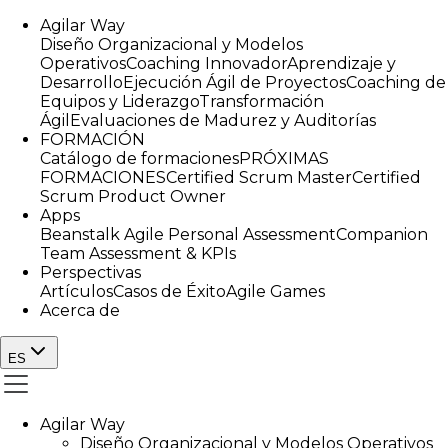
Agilar Way
Diseño Organizacional y Modelos
Operativos
Coaching Innovador
Aprendizaje y
Desarrollo
Ejecución Ágil de Proyectos
Coaching de
Equipos y Liderazgo
Transformación
Ágil
Evaluaciones de Madurez y Auditorías
FORMACIÓN
Catálogo de formaciones
PRÓXIMAS
FORMACIONES
Certified Scrum Master
Certified
Scrum Product Owner
Apps
Beanstalk Agile Personal Assessment
Companion
Team Assessment & KPIs
Perspectivas
Artículos
Casos de Éxito
Agile Games
Acerca de
ES
Agilar Way
Diseño Organizacional y Modelos Operativos