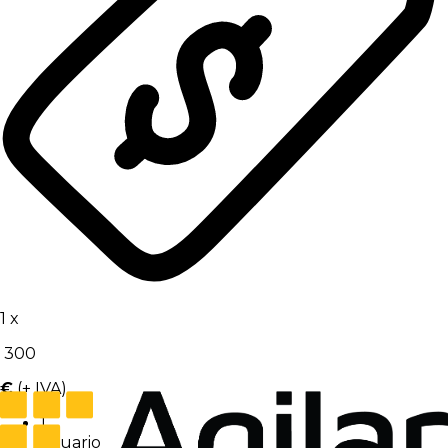
1
x
300
€
(+ IVA)
1
Usuario