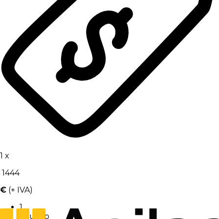
1
x
1444
€
(+ IVA)
1
Usuario