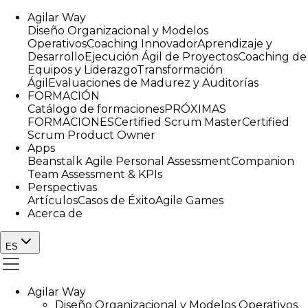
Agilar Way
Diseño Organizacional y Modelos
Operativos
Coaching Innovador
Aprendizaje y
Desarrollo
Ejecución Ágil de Proyectos
Coaching de
Equipos y Liderazgo
Transformación
Ágil
Evaluaciones de Madurez y Auditorías
FORMACIÓN
Catálogo de formaciones
PRÓXIMAS
FORMACIONES
Certified Scrum Master
Certified
Scrum Product Owner
Apps
Beanstalk Agile Personal Assessment
Companion
Team Assessment & KPIs
Perspectivas
Artículos
Casos de Éxito
Agile Games
Acerca de
ES
Agilar Way
Diseño Organizacional y Modelos Operativos