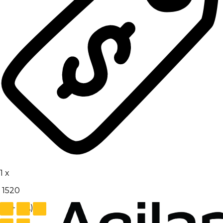
1
x
1520
€
(+ IVA)