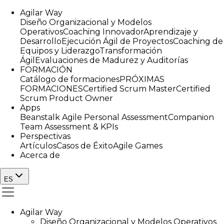
Agilar Way
Diseño Organizacional y Modelos
Operativos
Coaching Innovador
Aprendizaje y
Desarrollo
Ejecución Ágil de Proyectos
Coaching de
Equipos y Liderazgo
Transformación
Ágil
Evaluaciones de Madurez y Auditorías
FORMACIÓN
Catálogo de formaciones
PRÓXIMAS
FORMACIONES
Certified Scrum Master
Certified
Scrum Product Owner
Apps
Beanstalk Agile Personal Assessment
Companion
Team Assessment & KPIs
Perspectivas
Artículos
Casos de Éxito
Agile Games
Acerca de
ES
Agilar Way
Diseño Organizacional y Modelos Operativos