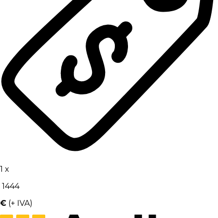
1
x
1444
€
(+ IVA)