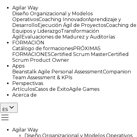
Agilar Way
Diseño Organizacional y Modelos
Operativos
Coaching Innovador
Aprendizaje y
Desarrollo
Ejecución Ágil de Proyectos
Coaching de
Equipos y Liderazgo
Transformación
Ágil
Evaluaciones de Madurez y Auditorías
FORMACIÓN
Catálogo de formaciones
PRÓXIMAS
FORMACIONES
Certified Scrum Master
Certified
Scrum Product Owner
Apps
Beanstalk Agile Personal Assessment
Companion
Team Assessment & KPIs
Perspectivas
Artículos
Casos de Éxito
Agile Games
Acerca de
ES
Agilar Way
Diseño Organizacional y Modelos Operativos