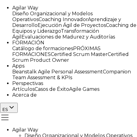
Agilar Way
Diseño Organizacional y Modelos
Operativos
Coaching Innovador
Aprendizaje y
Desarrollo
Ejecución Ágil de Proyectos
Coaching de
Equipos y Liderazgo
Transformación
Ágil
Evaluaciones de Madurez y Auditorías
FORMACIÓN
Catálogo de formaciones
PRÓXIMAS
FORMACIONES
Certified Scrum Master
Certified
Scrum Product Owner
Apps
Beanstalk Agile Personal Assessment
Companion
Team Assessment & KPIs
Perspectivas
Artículos
Casos de Éxito
Agile Games
Acerca de
ES
Agilar Way
Diseño Organizacional y Modelos Operativos