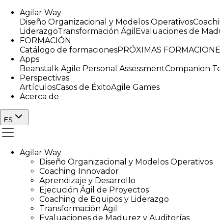
Agilar Way
Diseño Organizacional y Modelos Operativos
Coachi
Liderazgo
Transformación Ágil
Evaluaciones de Madu
FORMACIÓN
Catálogo de formaciones
PRÓXIMAS FORMACIONE
Apps
Beanstalk Agile Personal Assessment
Companion Te
Perspectivas
Artículos
Casos de Éxito
Agile Games
Acerca de
ES
Agilar Way
Diseño Organizacional y Modelos Operativos
Coaching Innovador
Aprendizaje y Desarrollo
Ejecución Ágil de Proyectos
Coaching de Equipos y Liderazgo
Transformación Ágil
Evaluaciones de Madurez y Auditorías