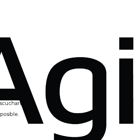
escucharte!
posible.