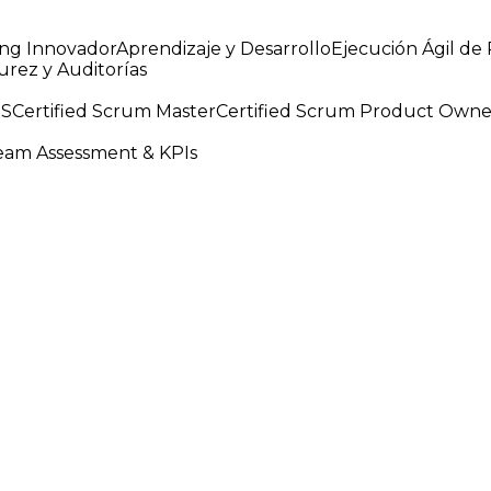
ng Innovador
Aprendizaje y Desarrollo
Ejecución Ágil de
rez y Auditorías
S
Certified Scrum Master
Certified Scrum Product Owne
am Assessment & KPIs