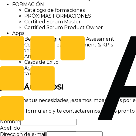
FORMACIÓN
Catálogo de formaciones
PRÓXIMAS FORMACIONES
Certified Scrum Master
Certified Scrum Product Owner
Apps
Beanstalk Agile Personal Assessment
Companion Team Assessment & KPIs
Perspectivas
Artículos
Casos de Éxito
Agile Games
Acerca de
¡CONTÁCTANOS!
Discutamos tus necesidades, ¡estamos impacientes por 
Rellena el formulario y te contactaremos lo más pronto 
Nombre
Apellido
Dirección de e-mail