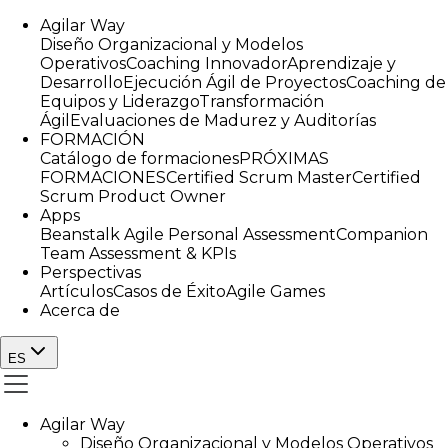
Agilar Way
Diseño Organizacional y Modelos
Operativos
Coaching Innovador
Aprendizaje y
Desarrollo
Ejecución Ágil de Proyectos
Coaching de
Equipos y Liderazgo
Transformación
Ágil
Evaluaciones de Madurez y Auditorías
FORMACIÓN
Catálogo de formaciones
PRÓXIMAS
FORMACIONES
Certified Scrum Master
Certified
Scrum Product Owner
Apps
Beanstalk Agile Personal Assessment
Companion
Team Assessment & KPIs
Perspectivas
Artículos
Casos de Éxito
Agile Games
Acerca de
ES
Agilar Way
Diseño Organizacional y Modelos Operativos